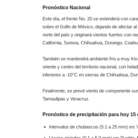
Pronóstico Nacional
Este día, el frente No. 20 se extenderá con car
sobre el Golfo de México, dejando de afectar al 
norte del país y originará vientos fuertes con 
California, Sonora, Chihuahua, Durango, Coahu
También se mantendrá ambiente frío a muy frío 
oriente y centro del territorio nacional, con he
inferiores a -10°C en sierras de Chihuahua, Du
Finalmente, se prevé viento de componente sur
Tamaulipas y Veracruz.
Pronóstico de precipitación para hoy 15
Intervalos de chubascos (5.1 a 25 mm) en: 
Lluvias aisladas (0.1 a 5.0 mm) en: Puebla