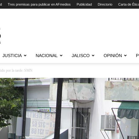
ad
Tres premisas para publicar en AFmedios
Publicidad
Directorio
Carta de Étic
JUSTICIA
NACIONAL
JALISCO
OPINIÓN
P
lido por la tarde: SMN