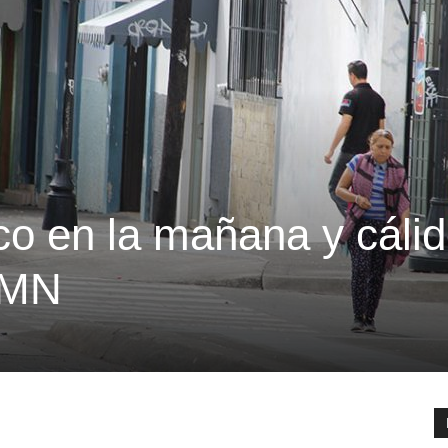
co en la mañana y cáli
 SMN