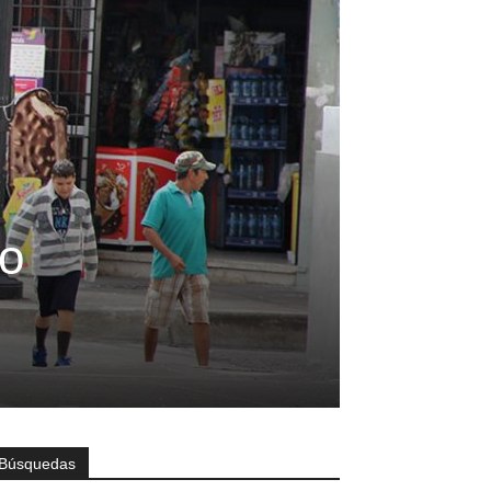
do
Búsquedas