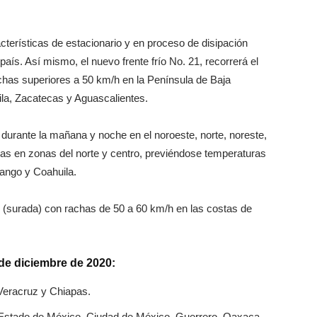
acterísticas de estacionario y en proceso de disipación
país. Así mismo, el nuevo frente frío No. 21, recorrerá el
rachas superiores a 50 km/h en la Península de Baja
ila, Zacatecas y Aguascalientes.
durante la mañana y noche en el noroeste, norte, noreste,
ladas en zonas del norte y centro, previéndose temperaturas
rango y Coahuila.
 (surada) con rachas de 50 a 60 km/h en las costas de
 de diciembre de 2020:
Veracruz y Chiapas.
, Estado de México, Ciudad de México, Guerrero, Oaxaca,