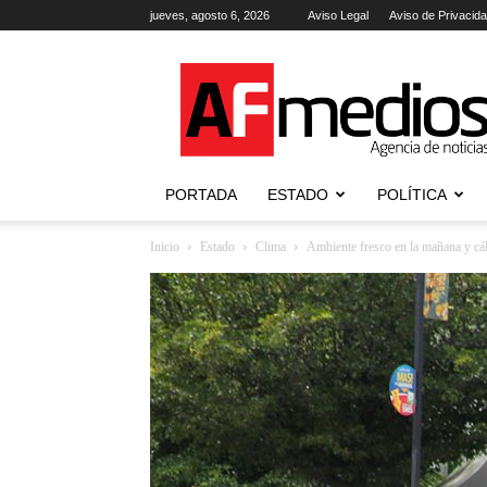
jueves, agosto 6, 2026
Aviso Legal
Aviso de Privacid
AFmedios
.-
Agencia
de
Noticias
PORTADA
ESTADO
POLÍTICA
Inicio
Estado
Clima
Ambiente fresco en la mañana y cá