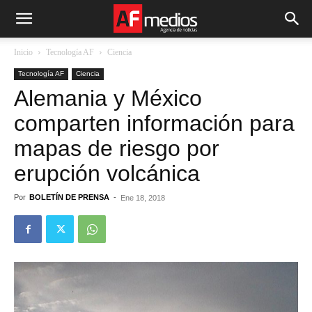
Inicio
Tecnología AF
Ciencia
Tecnología AF
Ciencia
Alemania y México
comparten información para
mapas de riesgo por
erupción volcánica
Por
BOLETÍN DE PRENSA
-
Ene 18, 2018