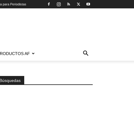
ca para Periodistas
RODUCTOS AF
Búsquedas