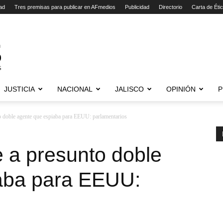
ad
Tres premisas para publicar en AFmedios
Publicidad
Directorio
Carta de Éti
JUSTICIA
NACIONAL
JALISCO
OPINIÓN
P
o doble agente que espiaba para EEUU: parlamentarios
 a presunto doble
aba para EEUU: