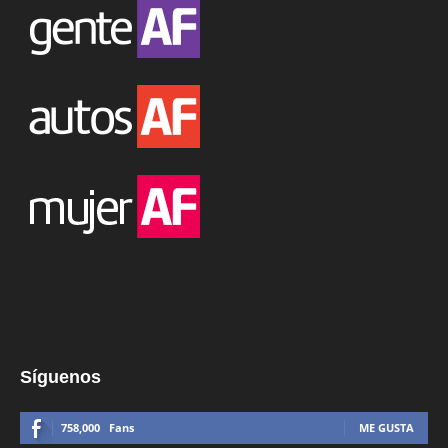
Síguenos
758,000
Fans
ME GUSTA