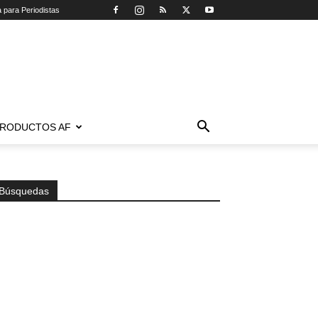
a para Periodistas
RODUCTOS AF
Búsquedas