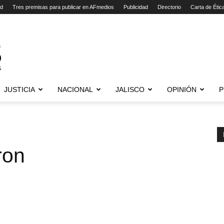
ad
Tres premisas para publicar en AFmedios
Publicidad
Directorio
Carta de Étic
JUSTICIA
NACIONAL
JALISCO
OPINIÓN
P
ron