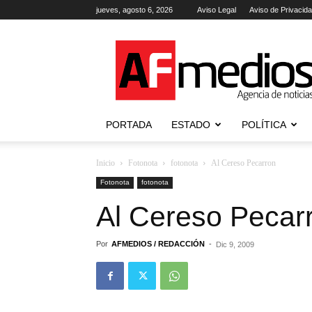
jueves, agosto 6, 2026
Aviso Legal
Aviso de Privacid
AFmedios
.-
Agencia
de
Noticias
PORTADA
ESTADO
POLÍTICA
Inicio
Fotonota
fotonota
Al Cereso Pecarron
Fotonota
fotonota
Al Cereso Pecar
Por
AFMEDIOS / REDACCIÓN
-
Dic 9, 2009