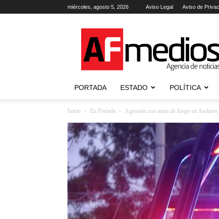
miércoles, agosto 5, 2026
Aviso Legal
Aviso de Priva
AFmedios
.-
Agencia
de
Noticias
PORTADA
ESTADO
POLÍTICA
Inicio
En Portada
Agresión con arma de fuego en Andares d