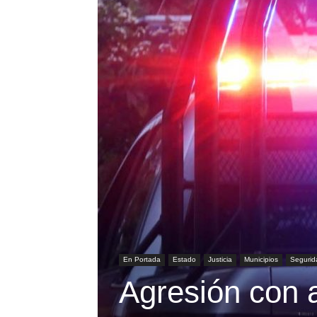
En Portada
Estado
Justicia
Municipios
Segurid
Agresión con 