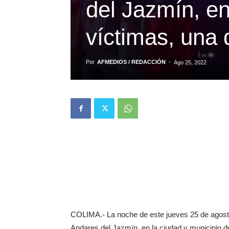
del Jazmín, e
víctimas, una
Por
AFMEDIOS / REDACCIÓN
-
Ago 25, 2022
COLIMA.- La noche de este jueves 25 de agosto
Andares del Jazmín, en la ciudad y municipio d