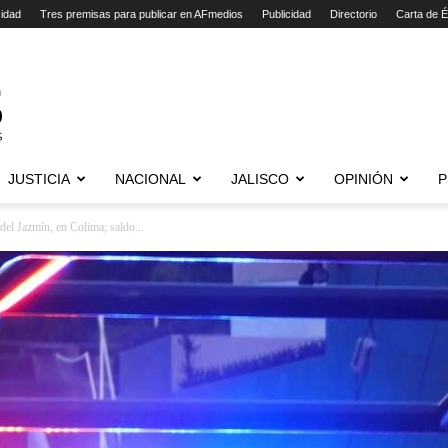
cidad
Tres premisas para publicar en AFmedios
Publicidad
Directorio
Carta de É
JUSTICIA
NACIONAL
JALISCO
OPINIÓN
P
el Jazmín, en Colima; saldo...