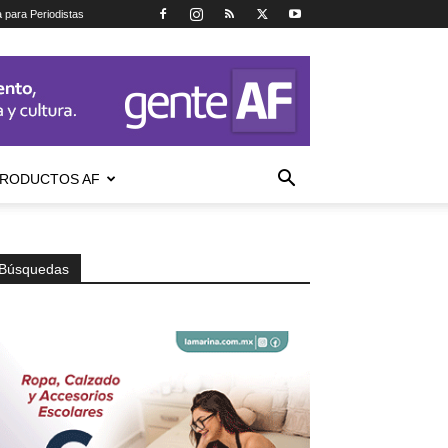
a para Periodistas
RODUCTOS AF
Búsquedas