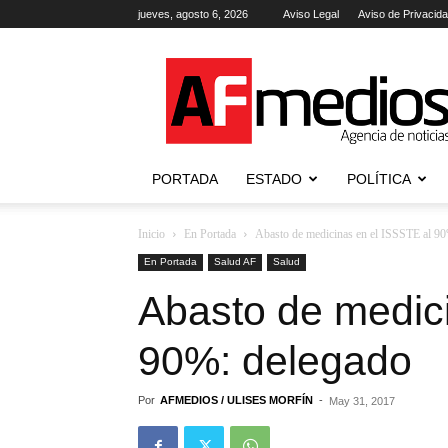
jueves, agosto 6, 2026
Aviso Legal
Aviso de Privacid
AFmedios
.-
Agencia
de
Noticias
PORTADA
ESTADO
POLÍTICA
Inicio
En Portada
Abasto de medicinas en el ISSSTE al 9
En Portada
Salud AF
Salud
Abasto de medic
90%: delegado
Por
AFMEDIOS / ULISES MORFÍN
-
May 31, 2017