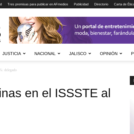
ad
Tres premisas para publicar en AFmedios
Publicidad
Directorio
Carta de Étic
JUSTICIA
NACIONAL
JALISCO
OPINIÓN
P
0%: delegado
inas en el ISSSTE al