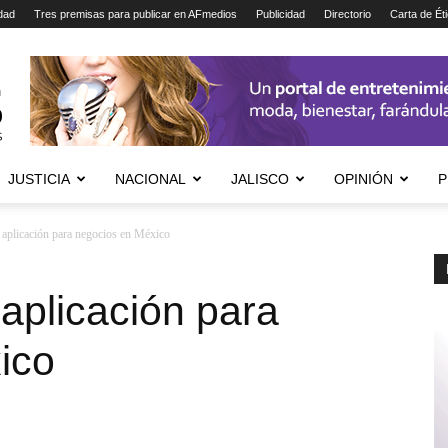
dad
Tres premisas para publicar en AFmedios
Publicidad
Directorio
Carta de Ét
JUSTICIA
NACIONAL
JALISCO
OPINIÓN
P
aplicación para negocios en México
aplicación para
ico