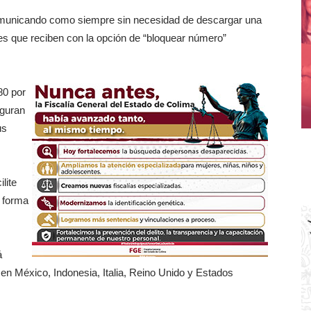
municando como siempre sin necesidad de descargar una
es que reciben con la opción de “bloquear número”
80 por
eguran
us
lite
a forma
á
en México, Indonesia, Italia, Reino Unido y Estados