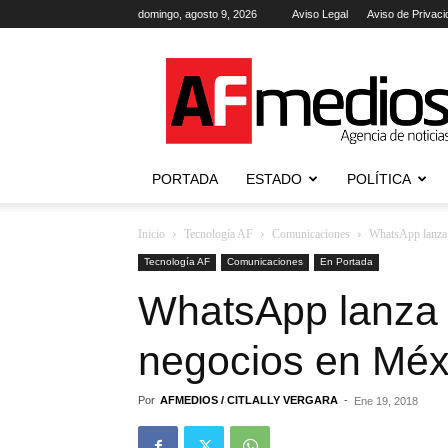
domingo, agosto 9, 2026
Aviso Legal
Aviso de Privaci
AFmedios
.-
Agencia
de
Noticias
PORTADA
ESTADO
POLÍTICA
Inicio
Tecnología AF
Comunicaciones
WhatsApp lanza 
Tecnología AF
Comunicaciones
En Portada
WhatsApp lanza 
negocios en Méx
Por
AFMEDIOS / CITLALLY VERGARA
-
Ene 19, 2018