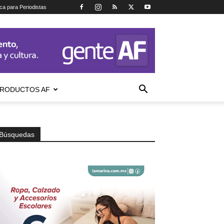
ica para Periodistas
RODUCTOS AF
Búsquedas