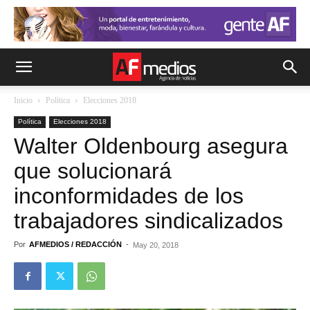
Inicio
Política
Elecciones 2018
Política
Elecciones 2018
Walter Oldenbourg asegura
que solucionará
inconformidades de los
trabajadores sindicalizados
Por
AFMEDIOS / REDACCIÓN
-
May 20, 2018