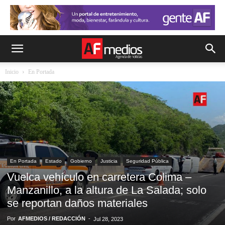
Inicio
En Portada
En Portada
Estado
Gobierno
Justicia
Seguridad Pública
Vuelca vehículo en carretera Colima –
Manzanillo, a la altura de La Salada; solo
se reportan daños materiales
Por
AFMEDIOS / REDACCIÓN
-
Jul 28, 2023