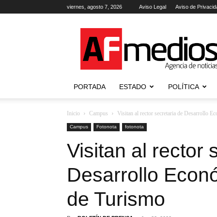
viernes, agosto 7, 2026
Aviso Legal
Aviso de Privacid
AFmedios
.-
Agencia
de
Noticias
PORTADA
ESTADO
POLÍTICA
Inicio
Campus
Visitan al rector secretaria de Desarrollo 
Campus
Fotonota
fotonota
Visitan al rector 
Desarrollo Econó
de Turismo