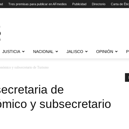
ad
Tres premisas para publicar en AFmedios
Publicidad
Directorio
Carta de Éti
JUSTICIA
NACIONAL
JALISCO
OPINIÓN
P
Económico y subsecretario de Turismo
secretaria de
mico y subsecretario