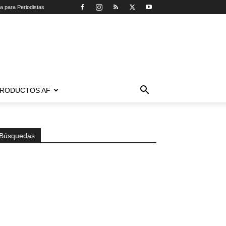
ca para Periodistas
RODUCTOS AF
Búsquedas