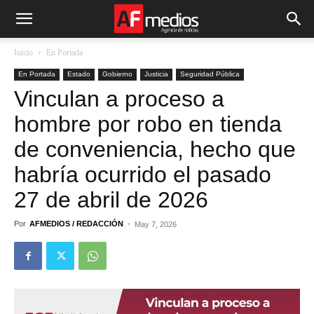
Inicio
En Portada
En Portada
Estado
Gobierno
Justicia
Seguridad Pública
Vinculan a proceso a
hombre por robo en tienda
de conveniencia, hecho que
habría ocurrido el pasado
27 de abril de 2026
Por
AFMEDIOS / REDACCIÓN
-
May 7, 2026