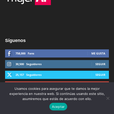
Síguenos
758,000
Fans
ME GUSTA
30,500
Seguidores
SEGUIR
25,157
Seguidores
SEGUIR
44,600
Suscriptores
SUSCRIBIRTE
Usamos cookies para asegurar que te damos la mejor
experiencia en nuestra web. Si continúas usando este sitio,
asumiremos que estás de acuerdo con ello.
Aceptar
© Derechos Reservados AFmedios 2021