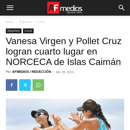
Inicio
Deportes
Local
Deportes
Local
Vanesa Virgen y Pollet Cruz
logran cuarto lugar en
NORCECA de Islas Caimán
Por
AFMEDIOS / REDACCIÓN
-
Abr 29, 2014