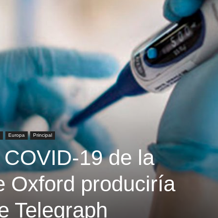
Europa
Principal
 COVID-19 de la
 Oxford produciría
e Telegraph