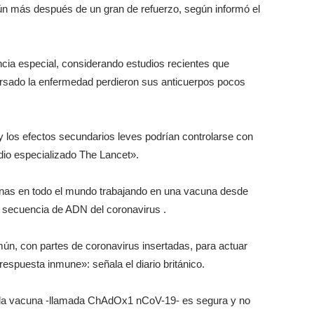
aún más después de un gran de refuerzo, según informó el
ncia especial, considerando estudios recientes que
rsado la enfermedad perdieron sus anticuerpos pocos
 los efectos secundarios leves podrían controlarse con
dio especializado The Lancet».
enas en todo el mundo trabajando en una vacuna desde
 secuencia de ADN del coronavirus .
omún, con partes de coronavirus insertadas, para actuar
spuesta inmune»: señala el diario británico.
ue la vacuna -llamada ChAdOx1 nCoV-19- es segura y no