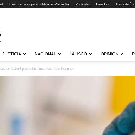
ad
Tres premisas para publicar en AFmedios
Publicidad
Directorio
Carta de Éti
JUSTICIA
NACIONAL
JALISCO
OPINIÓN
P
dad de Oxford produciría inmunidad: The Telegraph