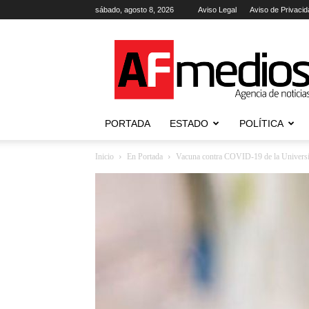
sábado, agosto 8, 2026
Aviso Legal
Aviso de Privacid
AFmedios
.-
Agencia
de
Noticias
PORTADA
ESTADO
POLÍTICA
Inicio
En Portada
Vacuna contra COVID-19 de la Universi