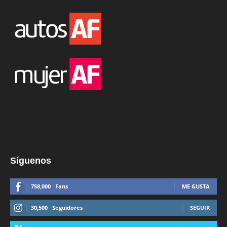
Síguenos
758,000
Fans
ME GUSTA
30,500
Seguidores
SEGUIR