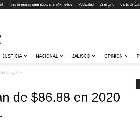
ad
Tres premisas para publicar en AFmedios
Publicidad
Directorio
Carta de Éti
JUSTICIA
NACIONAL
JALISCO
OPINIÓN
P
 $89.62 en 2021
an de $86.88 en 2020
1