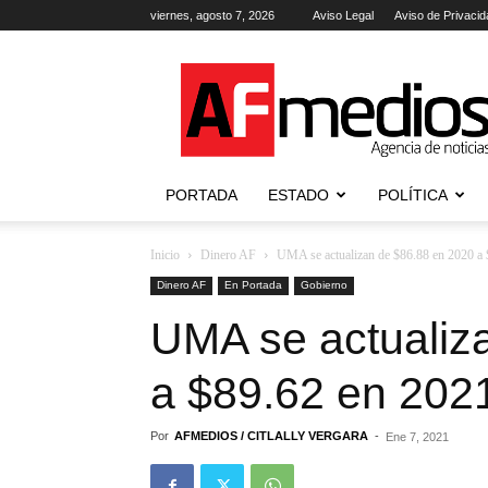
viernes, agosto 7, 2026
Aviso Legal
Aviso de Privacid
AFmedios
.-
Agencia
de
Noticias
PORTADA
ESTADO
POLÍTICA
Inicio
Dinero AF
UMA se actualizan de $86.88 en 2020 a
Dinero AF
En Portada
Gobierno
UMA se actualiz
a $89.62 en 202
Por
AFMEDIOS / CITLALLY VERGARA
-
Ene 7, 2021