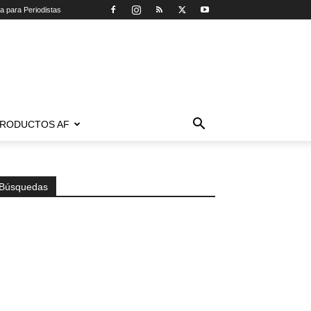
ca para Periodistas
RODUCTOS AF
Búsquedas