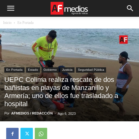
Inicio
En Portada
En Portada
Estado
Gobierno
Justicia
Seguridad Pública
UEPC Colima realiza rescate de dos
bañistas en playas de Manzanillo y
Armería; uno de ellos fue trasladado a
hospital
Por
AFMEDIOS / REDACCIÓN
-
Ago 6, 2023