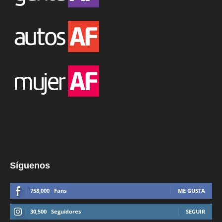
Síguenos
758,000
Fans
ME GUSTA
30,500
Seguidores
SEGUIR