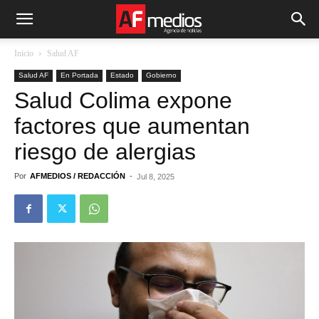
Inicio
Salud AF
Salud AF
En Portada
Estado
Gobierno
Salud Colima expone
factores que aumentan
riesgo de alergias
Por
AFMEDIOS / REDACCIÓN
-
Jul 8, 2025