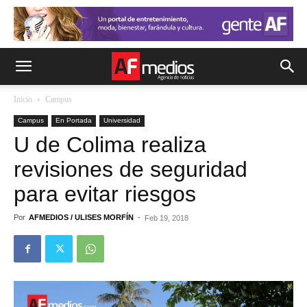
Inicio
Campus
Campus
En Portada
Universidad
U de Colima realiza
revisiones de seguridad
para evitar riesgos
Por
AFMEDIOS / ULISES MORFÍN
-
Feb 19, 2018