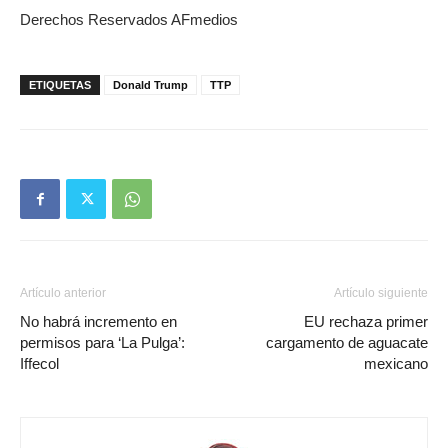
Derechos Reservados AFmedios
ETIQUETAS
Donald Trump
TTP
Artículo anterior
Artículo siguiente
No habrá incremento en
EU rechaza primer
permisos para ‘La Pulga’:
cargamento de aguacate
Iffecol
mexicano