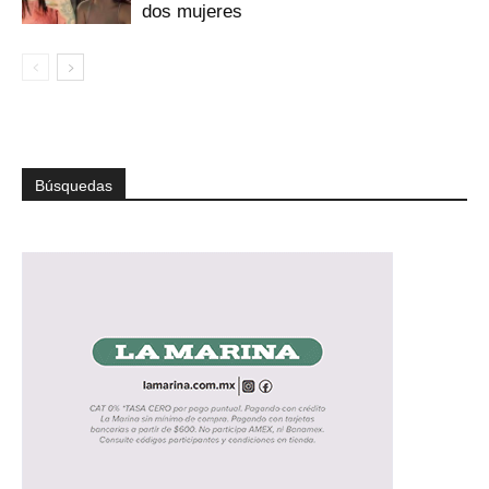
dos mujeres
Búsquedas