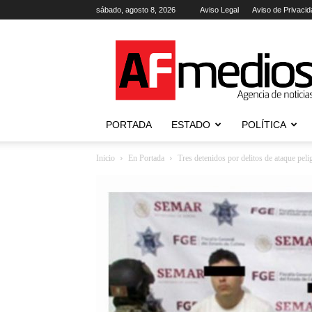
sábado, agosto 8, 2026
Aviso Legal
Aviso de Privacid
AFmedios
.-
Agencia
de
Noticias
PORTADA
ESTADO
POLÍTICA
Inicio
En Portada
Tres detenidos por delitos de ataque pelig