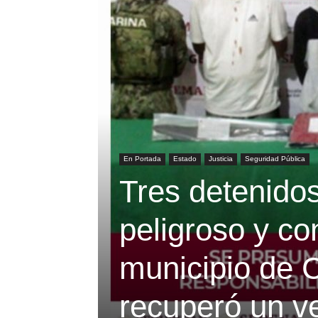
En Portada
Estado
Justicia
Seguridad Pública
Tres detenidos
peligroso y con
municipio de 
recuperó un v