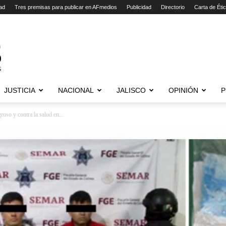
ad
Tres premisas para publicar en AFmedios
Publicidad
Directorio
Carta de Éti
JUSTICIA
NACIONAL
JALISCO
OPINIÓN
P
roso y contra la salud en...