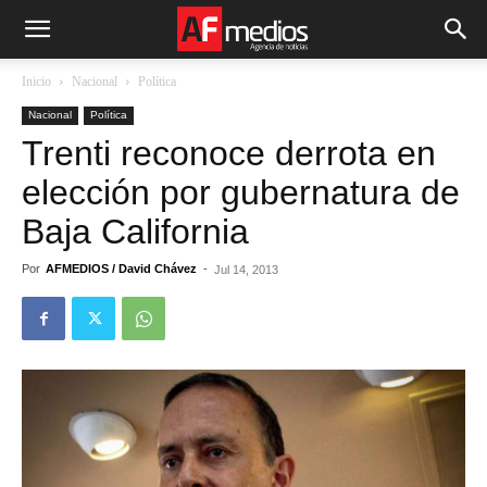
Inicio
Nacional
Política
Nacional
Política
Trenti reconoce derrota en
elección por gubernatura de
Baja California
Por
AFMEDIOS / David Chávez
-
Jul 14, 2013