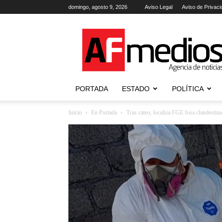
domingo, agosto 9, 2026
Aviso Legal
Aviso de Privaci
AFmedios
.-
Agencia
de
Noticias
PORTADA
ESTADO
POLÍTICA
Inicio
En Portada
Tras cateo, localiza FGE fosa clandestina