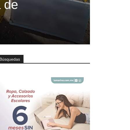
a de
Búsquedas