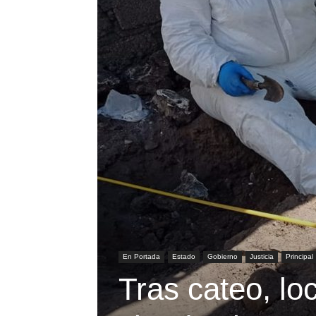
En Portada
Estado
Gobierno
Justicia
Principal
Tras cateo, lo