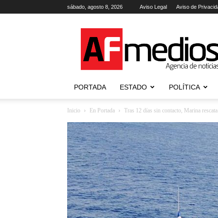
sábado, agosto 8, 2026
Aviso Legal
Aviso de Privacid
AFmedios
.-
Agencia
de
Noticias
PORTADA
ESTADO
POLÍTICA
Inicio
En Portada
Tras 12 días sin contacto, Marina rescata