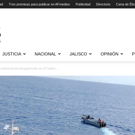
ad
Tres premisas para publicar en AFmedios
Publicidad
Directorio
Carta de Éti
JUSTICIA
NACIONAL
JALISCO
OPINIÓN
P
 embarcación desaparecida en el Caribe;...