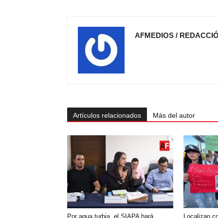
AFMEDIOS / REDACCI
Artículos relacionados
Más del autor
Por agua turbia, el SIAPA hará
Localizan c