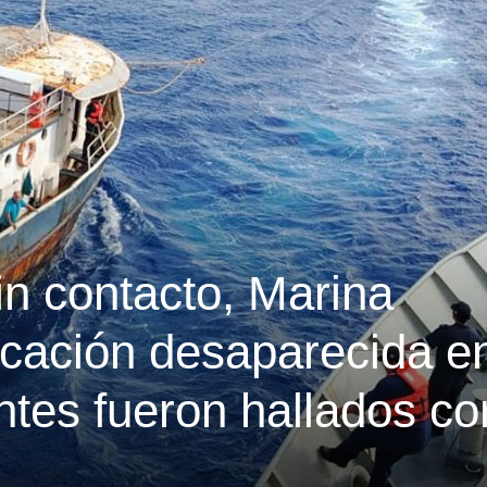
in contacto, Marina
cación desaparecida en
antes fueron hallados co