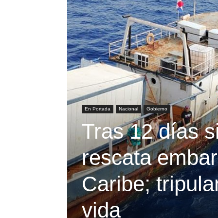
En Portada
Nacional
Gobierno
Tras 12 días s
rescata embar
Caribe; tripul
vida