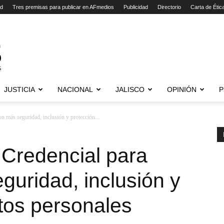
ad
Tres premisas para publicar en AFmedios
Publicidad
Directorio
Carta de Étic
JUSTICIA
NACIONAL
JALISCO
OPINIÓN
P
n más seguridad, inclusión y protección...
 Credencial para
guridad, inclusión y
tos personales