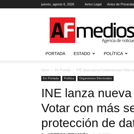
jueves, agosto 6, 2026
Aviso Legal
Aviso de Privacid
AFmedios
.-
Agencia
de
Noticias
PORTADA
ESTADO
POLÍTICA
Inicio
En Portada
INE lanza nueva Credencial para Votar co
En Portada
Política
Organismos Electorales
INE lanza nueva
Votar con más se
protección de da