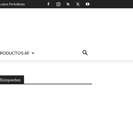
a para Periodistas
RODUCTOS AF
Búsquedas