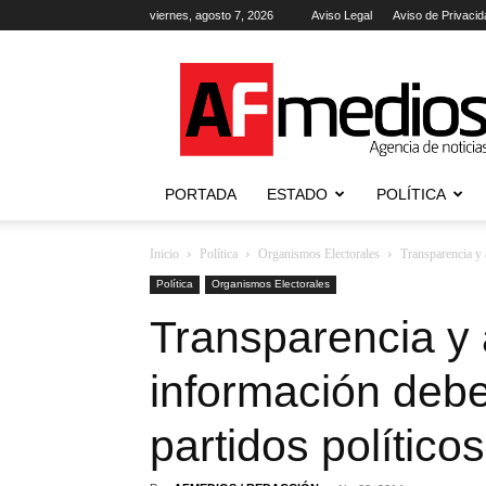
viernes, agosto 7, 2026
Aviso Legal
Aviso de Privacid
AFmedios
.-
Agencia
de
Noticias
PORTADA
ESTADO
POLÍTICA
Inicio
Política
Organismos Electorales
Transparencia y a
Política
Organismos Electorales
Transparencia y 
información deb
partidos político