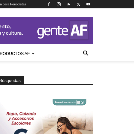
ca para Periodistas
RODUCTOS AF
Búsquedas