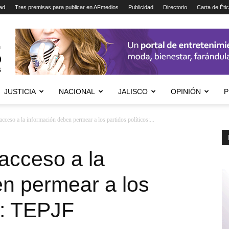
ad
Tres premisas para publicar en AFmedios
Publicidad
Directorio
Carta de Éti
JUSTICIA
NACIONAL
JALISCO
OPINIÓN
P
cceso a la información deben permear a los partidos políticos:...
acceso a la
en permear a los
s: TEPJF