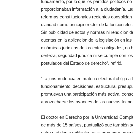
fundamento, por lo que los partidos políticos no
proporcionaban información a la ciudadanía. La
reformas constitucionales recientes consolidan 
claridad como principio rector de la función elect
Sin publicidad de actos y normas ni rendición d
cuentas en la aplicación de la legislación en las
dinámicas jurídicas de los entes obligados, no 
certeza, seguridad jurídica ni se cumple con los
postulados del Estado de derecho”, refirió.
“La jurisprudencia en materia electoral obliga a
funcionamiento, decisiones, estructura, presu
promuevan una participación más activa, consc
aprovecharse los avances de las nuevas tecnolo
El doctor en Derecho por la Universidad Complu
de más de 15 países, puntualizó que también se
entre partidos y militantes para promover proce