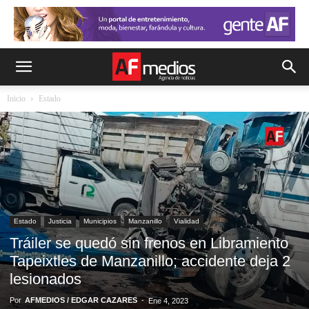
Inicio
Estado
Estado
Justicia
Municipios
Manzanillo
Vialidad
Tráiler se quedó sin frenos en Libramiento
Tapeixtles de Manzanillo; accidente deja 2
lesionados
Por
AFMEDIOS / EDGAR CAZARES
-
Ene 4, 2023