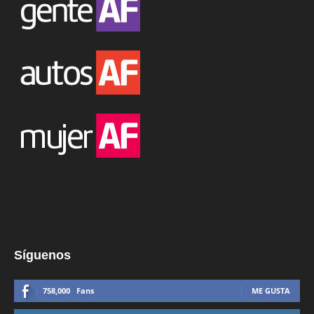
Síguenos
758,000
Fans
ME GUSTA