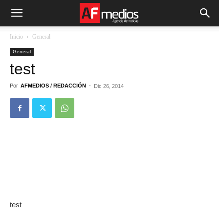
Inicio
General
General
test
Por
AFMEDIOS / REDACCIÓN
-
Dic 26, 2014
test