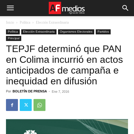
Inicio
Política
Elección Extraordinaria
Política
Elección Extraordinaria
Organismos Electorales
Partidos
Principal
TEPJF determinó que PAN
en Colima incurrió en actos
anticipados de campaña e
inequidad en difusión
Por
BOLETÍN DE PRENSA
-
Ene 7, 2016