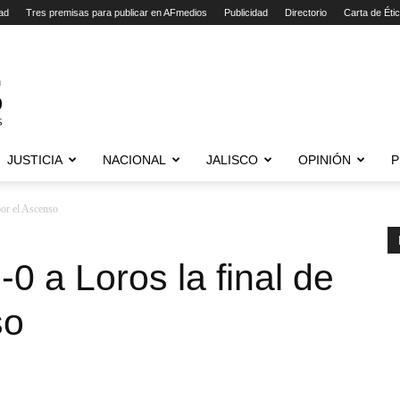
ad
Tres premisas para publicar en AFmedios
Publicidad
Directorio
Carta de Éti
JUSTICIA
NACIONAL
JALISCO
OPINIÓN
P
 por el Ascenso
-0 a Loros la final de
so