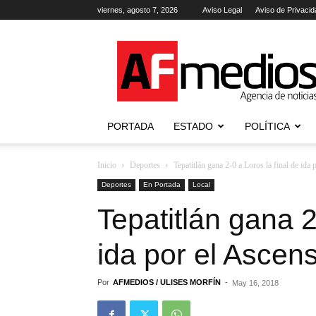
viernes, agosto 7, 2026
Aviso Legal
Aviso de Privacid
AFmedios
.-
Agencia
de
Noticias
PORTADA
ESTADO
POLÍTICA
Inicio
Deportes
Tepatitlán gana 2-0 a Loros la final de ida
Deportes
En Portada
Local
Tepatitlán gana 2
ida por el Ascen
Por
AFMEDIOS / ULISES MORFÍN
-
May 16, 2018