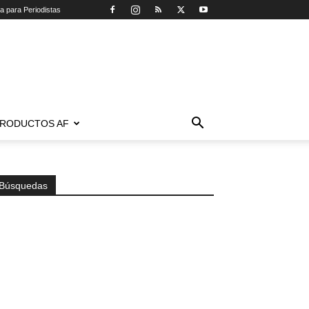
ca para Periodistas
RODUCTOS AF
Búsquedas