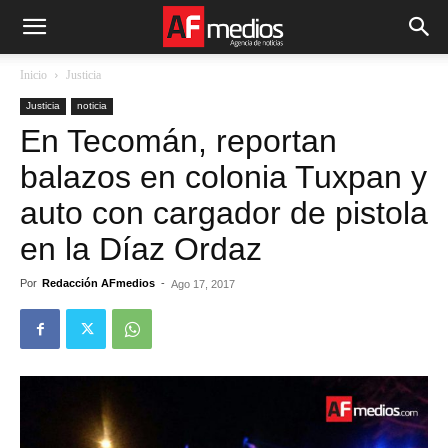
Inicio
Justicia
Justicia
noticia
En Tecomán, reportan
balazos en colonia Tuxpan y
auto con cargador de pistola
en la Díaz Ordaz
Por
Redacción AFmedios
-
Ago 17, 2017