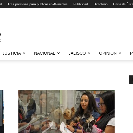
ad
Tres premisas para publicar en AFmedios
Publicidad
Directorio
Carta de Étic
JUSTICIA
NACIONAL
JALISCO
OPINIÓN
P