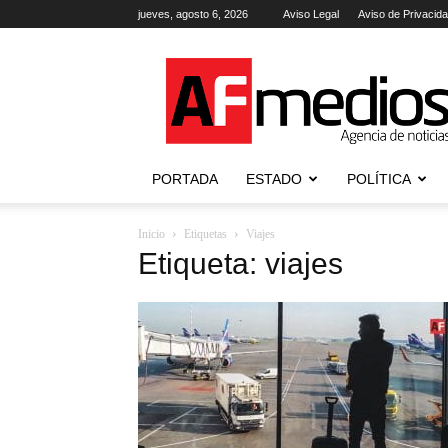
jueves, agosto 6, 2026
Aviso Legal
Aviso de Privacid
AFmedios
.-
Agencia
de
Noticias
PORTADA
ESTADO
POLÍTICA
Inicio
Etiquetas
Viajes
Etiqueta: viajes