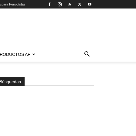
a para Periodistas
RODUCTOS AF
Búsquedas