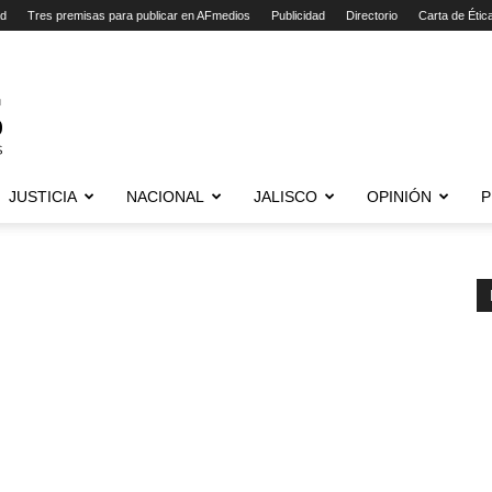
ad
Tres premisas para publicar en AFmedios
Publicidad
Directorio
Carta de Étic
JUSTICIA
NACIONAL
JALISCO
OPINIÓN
P