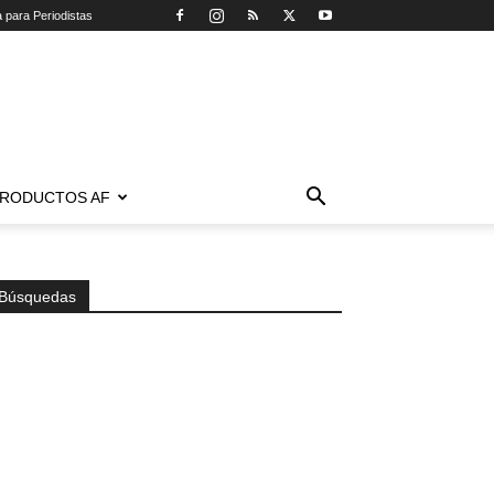
a para Periodistas
RODUCTOS AF
Búsquedas