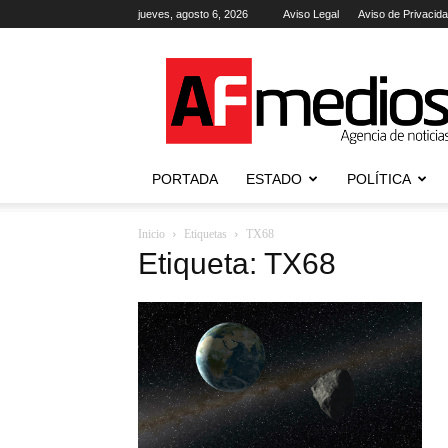
jueves, agosto 6, 2026
Aviso Legal
Aviso de Privacid
AFmedios
.-
Agencia
de
Noticias
PORTADA
ESTADO
POLÍTICA
Inicio
Etiquetas
TX68
Etiqueta: TX68