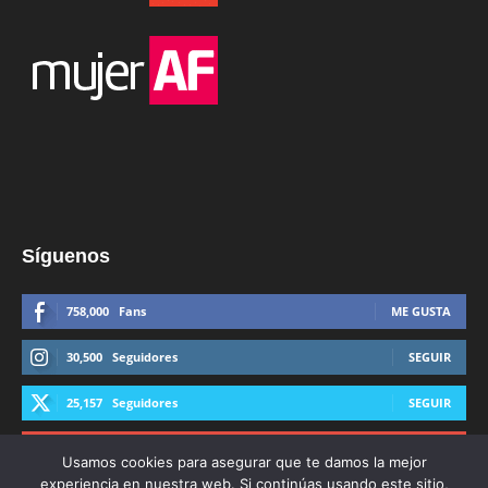
Síguenos
758,000
Fans
ME GUSTA
30,500
Seguidores
SEGUIR
25,157
Seguidores
SEGUIR
44,600
Suscriptores
SUSCRIBIRTE
Usamos cookies para asegurar que te damos la mejor
experiencia en nuestra web. Si continúas usando este sitio,