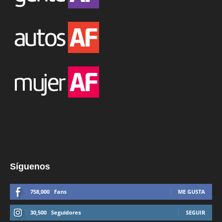
Síguenos
758,000
Fans
ME GUSTA
30,500
Seguidores
SEGUIR