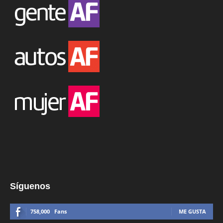
Síguenos
758,000
Fans
ME GUSTA