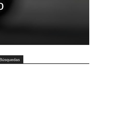
o
Búsquedas