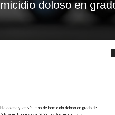
omicidio doloso en grad
io doloso y las víctimas de homicidio doloso en grado de
olima en lo que va del 2022, la cifra llega a mil 56