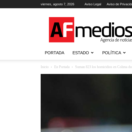
viernes, agosto 7, 2026
Aviso Legal
Aviso de Privacid
AFmedios
.-
Agencia
de
Noticias
PORTADA
ESTADO
POLÍTICA
Inicio
En Portada
Suman 823 los homicidios en Colima dur