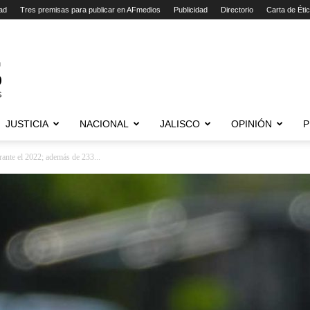
ad
Tres premisas para publicar en AFmedios
Publicidad
Directorio
Carta de Éti
JUSTICIA
NACIONAL
JALISCO
OPINIÓN
P
ante el 2022; además de 233...