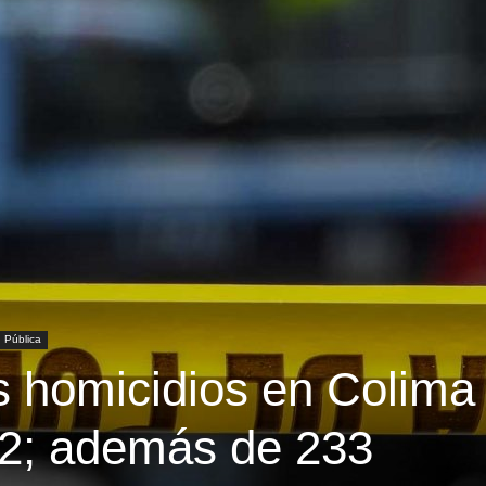
 Pública
 homicidios en Colima
22; además de 233