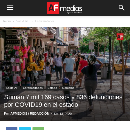
Inicio
Salud AF
Enfermedades
Salud AF
Enfermedades
Estado
Gobierno
Suman 7 mil 169 casos y 836 defunciones
por COVID19 en el estado
Por
AFMEDIOS / REDACCIÓN
-
Dic 13, 2020