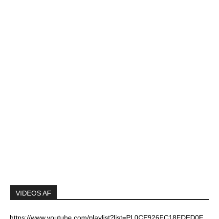
VIDEOS AF
https://www.youtube.com/playlist?list=PL0CE926FC18FDED0F