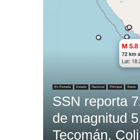
En Portada
Estado
Nacional
Principal
Sismo
SSN reporta 7
de magnitud 5
Tecomán, Col