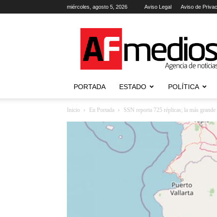
miércoles, agosto 5, 2026
Aviso Legal
Aviso de Priva
AFmedios
.-
Agencia
de
Noticias
PORTADA
ESTADO
POLÍTICA
Inicio
En Portada
SSN reporta 725 réplicas; la más grande 