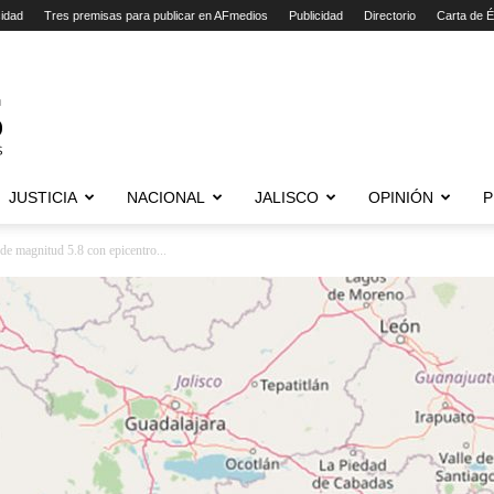
cidad
Tres premisas para publicar en AFmedios
Publicidad
Directorio
Carta de É
JUSTICIA
NACIONAL
JALISCO
OPINIÓN
P
de magnitud 5.8 con epicentro...