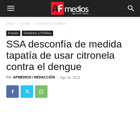
Inicio
Estado
Gobierno y Política
Estado
Gobierno y Política
SSA desconfía de medida
tapatía de usar citronela
contra el dengue
Por
AFMEDIOS / REDACCIÓN
-
Ago 18, 2010