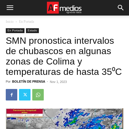
Inicio
En Portada
En Portada
Estado
SMN pronostica intervalos
de chubascos en algunas
zonas de Colima y
temperaturas de hasta 35⁰C
Por
BOLETÍN DE PRENSA
-
Nov 1, 2023