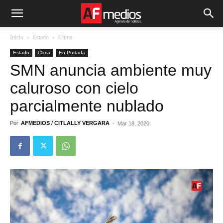
Inicio
Estado
Clima
Estado
Clima
En Portada
SMN anuncia ambiente muy
caluroso con cielo
parcialmente nublado
Por
AFMEDIOS / CITLALLY VERGARA
-
Mar 18, 2020