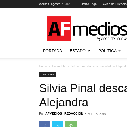
viernes, agosto 7, 2026
Aviso Legal
Aviso de Privacid
AFmedios
.-
Agencia
de
Noticias
PORTADA
ESTADO
POLÍTICA
Inicio
Farándula
Silvia Pinal descarta gravedad de Alejand
Farándula
Silvia Pinal des
Alejandra
Por
AFMEDIOS / REDACCIÓN
-
Ago 18, 2010