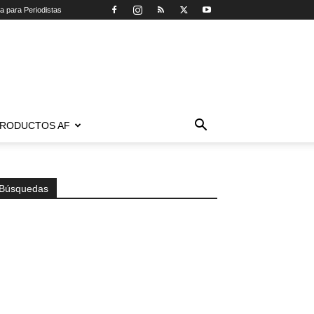
ca para Periodistas
RODUCTOS AF
Búsquedas