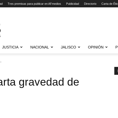
ad
Tres premisas para publicar en AFmedios
Publicidad
Directorio
Carta de Éti
JUSTICIA
NACIONAL
JALISCO
OPINIÓN
P
ra
carta gravedad de