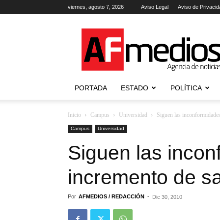
viernes, agosto 7, 2026
Aviso Legal
Aviso de Privacid
AFmedios
.-
Agencia
de
Noticias
PORTADA
ESTADO
POLÍTICA
Inicio
Campus
Universidad
Siguen las inconformidades
Campus
Universidad
Siguen las incon
incremento de sa
Por
AFMEDIOS / REDACCIÓN
-
Dic 30, 2010