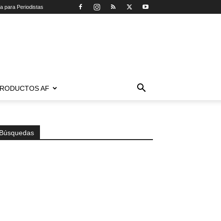
ca para Periodistas
RODUCTOS AF
Búsquedas