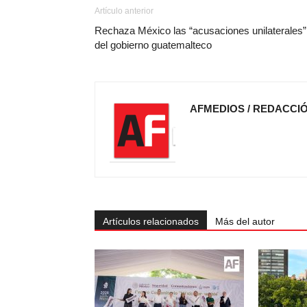
Artículo anterior
Rechaza México las “acusaciones unilaterales”
del gobierno guatemalteco
AFMEDIOS / REDACCI
Artículos relacionados
Más del autor