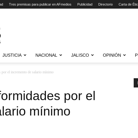
ad
Tres premisas para publicar en AFmedios
Publicidad
Directorio
Carta de Éti
JUSTICIA
NACIONAL
JALISCO
OPINIÓN
P
 por el incremento de salario mínimo
formidades por el
lario mínimo