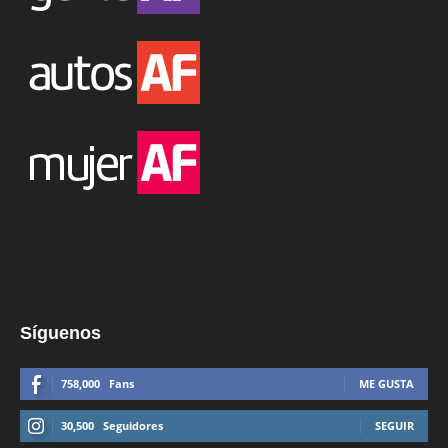
Síguenos
758,000
Fans
ME GUSTA
30,500
Seguidores
SEGUIR