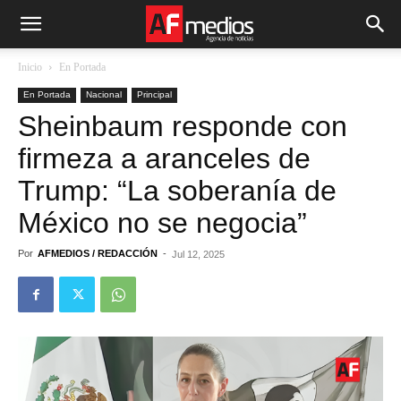
Inicio
En Portada
En Portada
Nacional
Principal
Sheinbaum responde con
firmeza a aranceles de
Trump: “La soberanía de
México no se negocia”
Por
AFMEDIOS / REDACCIÓN
-
Jul 12, 2025