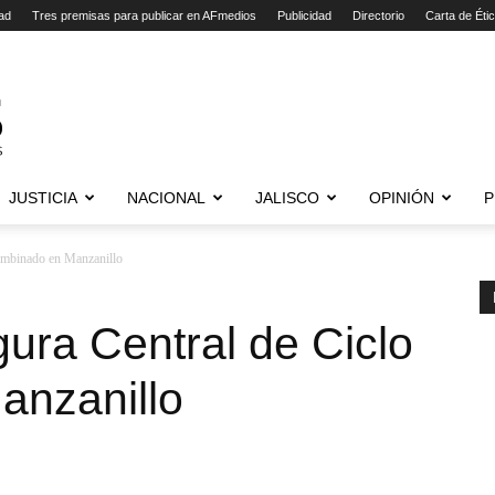
ad
Tres premisas para publicar en AFmedios
Publicidad
Directorio
Carta de Éti
JUSTICIA
NACIONAL
JALISCO
OPINIÓN
P
ombinado en Manzanillo
ura Central de Ciclo
anzanillo