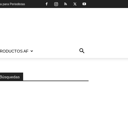
ca para Periodistas
RODUCTOS AF
Búsquedas