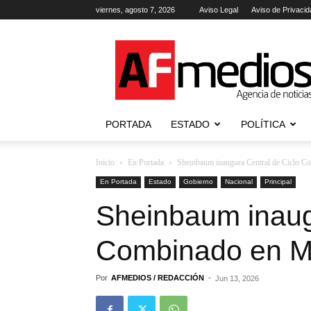
viernes, agosto 7, 2026
Aviso Legal
Aviso de Privacid
AFmedios
.-
Agencia
de
Noticias
PORTADA
ESTADO
POLÍTICA
Inicio
En Portada
Sheinbaum inaugura Central de Ciclo C
En Portada
Estado
Gobierno
Nacional
Principal
Sheinbaum inaug
Combinado en M
Por
AFMEDIOS / REDACCIÓN
-
Jun 13, 2026